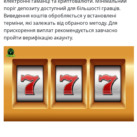
електронні гаманці та криптовалюти. Мінімальний
поріг депозиту доступний для більшості гравців.
Виведення коштів обробляється у встановлені
терміни, які залежать від обраного методу. Для
прискорення виплат рекомендується завчасно
пройти верифікацію акаунту.