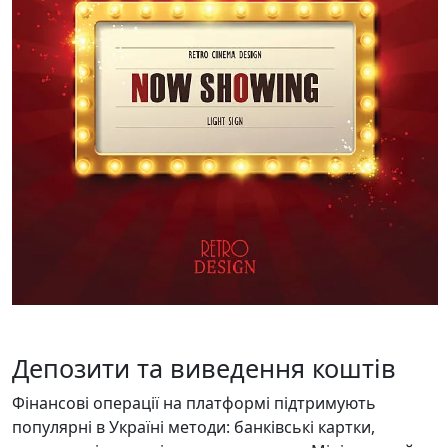
Депозити та виведення коштів
Фінансові операції на платформі підтримують
популярні в Україні методи: банківські картки,