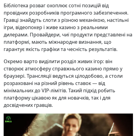
Бібліотека розваг охоплює сотні позицій від
провідних розробників програмного забезпечення.
Гравці знайдуть слоти з різною механікою, настільні
ігри, відеопокер і живе казино з реальними
дилерами. Провайдери, чиї продукти представлені на
платформі, мають міжнародне визнання, що
гарантує якість графіки та чесність результатів.
Окремо варто виділити розділ живих ігор: він
створює атмосферу справжнього казино прямо у
браузері. Трансляції ведуться цілодобово, а столи
розраховані на різний рівень ставок — від
мінімальних до VIP-лімітів. Такий підхід робить
платформу цікавою як для новачків, так і для
досвідчених гравців.