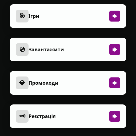
🎯
Ігри
💿
Завантажити
💎
Промокоди
🗝
Реєстрація